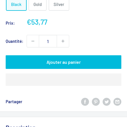
Black
Gold
Silver
Prix
€53,77
Prix:
réduit
Quantité:
Ajouter au panier
Partager