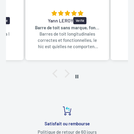
Yann LEROY
V
Tr
o
Barre de toit sans marque, fonctionnelles
r a l
Barres de toit longitudinales
correctes et fonctionnelles, le
hic est qu’elles ne comportent
pas de notice de montage, donc
pas à la portée de tout le monde.
Un léger bémol sur la finition
dont les raccords barres sur
fixation ne sont pas du tout
optimisées. Mais bon on n’est pas
non plus sur le prix Toyota
Satisfait ou rembourse
Politique de retour de 60 jours