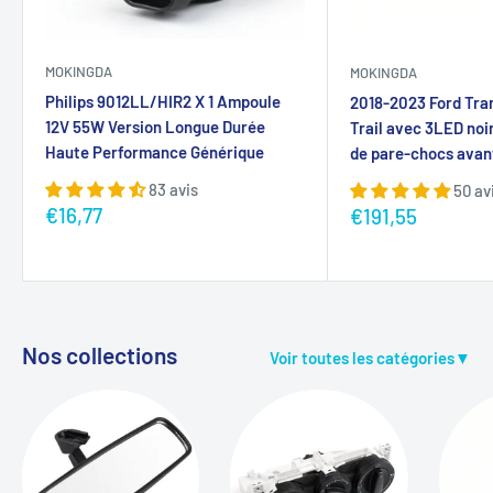
MOKINGDA
MOKINGDA
Philips 9012LL/HIR2 X 1 Ampoule
2018-2023 Ford Tra
12V 55W Version Longue Durée
Trail avec 3LED noi
Haute Performance Générique
de pare-chocs avant
83 avis
50 av
Prix
€16,77
Prix
€191,55
réduit
réduit
Nos collections
Voir toutes les catégories▼