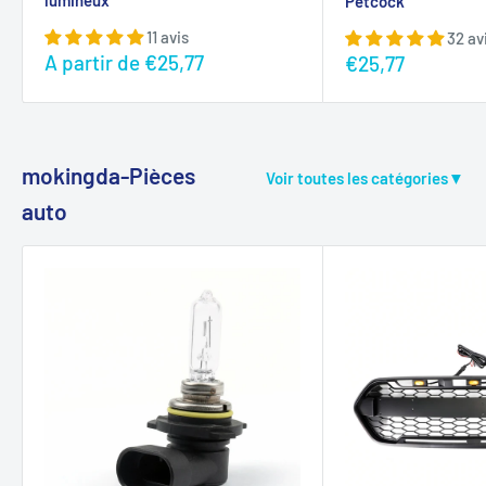
Petcock
11 avis
32 av
Prix
A partir de
€25,77
Prix
€25,77
réduit
réduit
mokingda-Pièces
Voir toutes les catégories▼
auto