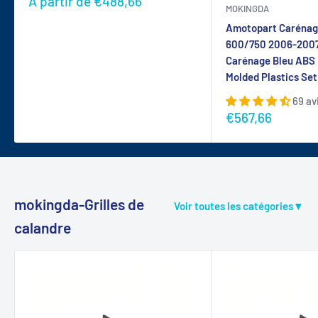
Prix
A partir de
€488,66
MOKINGDA
réduit
Amotopart Caréna
600/750 2006-2007
Carénage Bleu ABS 
Molded Plastics Set
69 av
Prix
€567,66
réduit
mokingda-Grilles de
Voir toutes les catégories▼
calandre