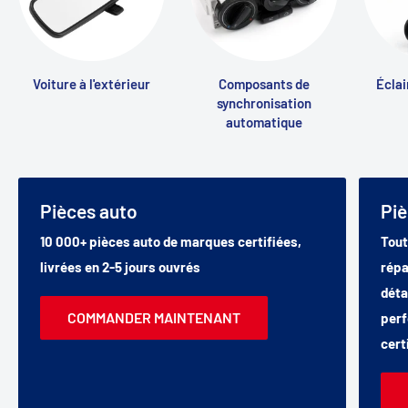
Voiture à l'extérieur
Composants de
Éclai
synchronisation
automatique
Pièces auto
Pi
10 000+ pièces auto de marques certifiées,
Tout
livrées en 2-5 jours ouvrés
répa
déta
COMMANDER MAINTENANT
perf
cert