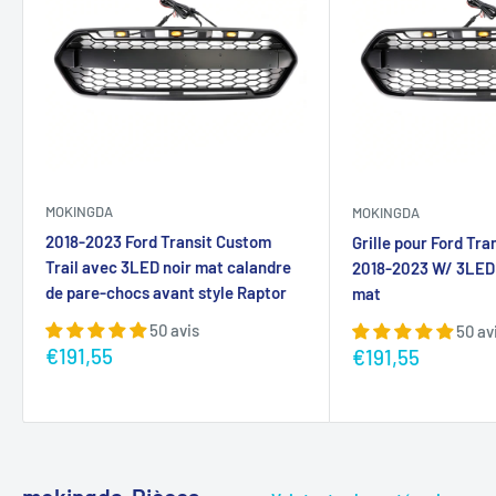
MOKINGDA
MOKINGDA
2018-2023 Ford Transit Custom
Grille pour Ford Tra
Trail avec 3LED noir mat calandre
2018-2023 W/ 3LED
de pare-chocs avant style Raptor
mat
50 avis
50 av
Prix
€191,55
Prix
€191,55
réduit
réduit