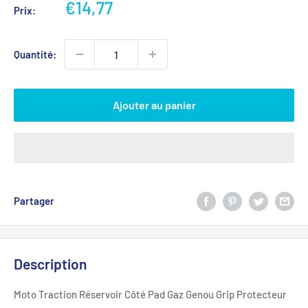
Prix
€14,77
Prix:
réduit
Quantité:
Ajouter au panier
Partager
Description
Moto Traction Réservoir Côté Pad Gaz Genou Grip Protecteur