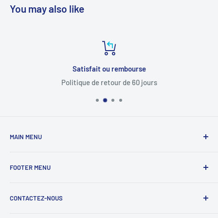
You may also like
Satisfait ou rembourse
Politique de retour de 60 jours
MAIN MENU
Domicile
FOOTER MENU
tous les produits
Pièces auto
Politique de confidentialité
CONTACTEZ-NOUS
Pièces de moto
Politique de retour et de remboursement
Maison et jardin
Politique d'expédition
Adresse e-mail : S
ale@mokingda.com