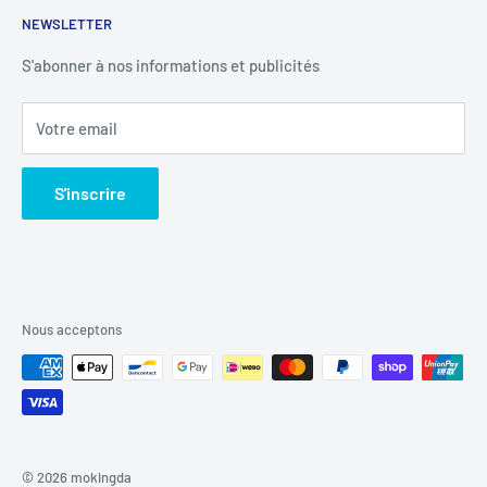
NEWSLETTER
Tél :
+1 4352204251
à propos de nous
Conditions d'utilisation
Heures de soutien ：Lundi - Vendredi : 8h00 - 18h00
Nous contacter
Politique de paiement
S'abonner à nos informations et publicités
Suivi de commande
Questions fréquemment posées (FAQ)
Votre email
Retour & Rétractation
S'inscrire
Nous acceptons
© 2026 mokingda