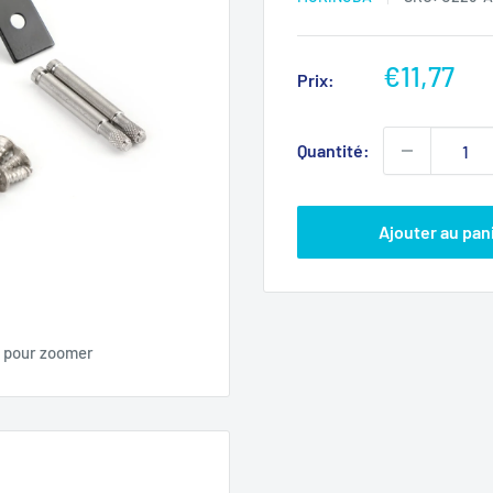
Prix
€11,77
Prix:
réduit
Quantité:
Ajouter au pan
s pour zoomer