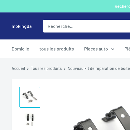
Passer
Recherch
au
contenu
mokingda
Domicile
tous les produits
Pièces auto
Pi
Accueil
Tous les produits
Nouveau kit de réparation de boîte 