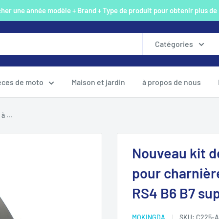
er une année modèle + Brand + Type de produit pour obtenir plus de
Catégories
èces de moto
Maison et jardin
à propos de nous
à ...
Nouveau kit d
pour charnièr
RS4 B6 B7 sup
MOKINGDA
SKU:
C225-A