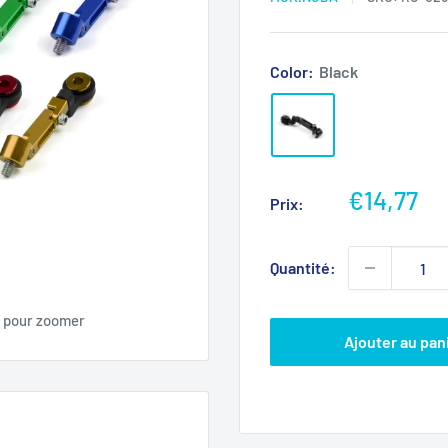
Color:
Black
Prix
€14,77
Prix:
réduit
Quantité:
s pour zoomer
Ajouter au pan