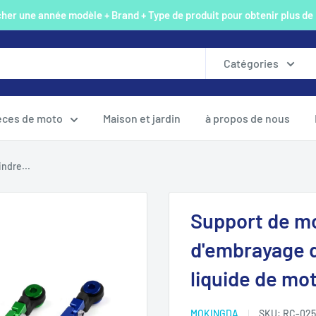
er une année modèle + Brand + Type de produit pour obtenir plus de
Catégories
èces de moto
Maison et jardin
à propos de nous
ndre...
Support de mo
d'embrayage d
liquide de mo
MOKINGDA
SKU:
RC-025