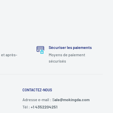
Sécuriser les paiements
 et après-
Moyens de paiement
sécurisés
CONTACTEZ-NOUS
Adresse e-mail : S
ale@mokingda.com
Tél :
+1 4352204251