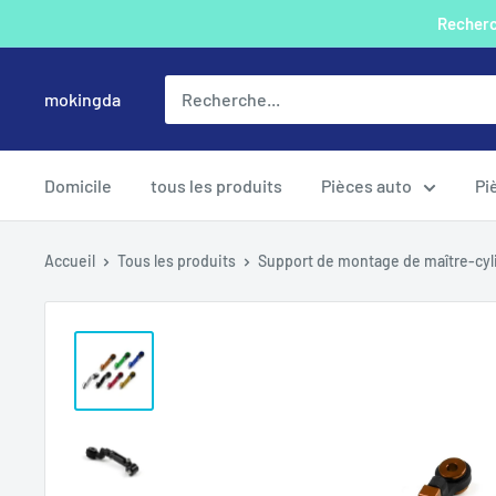
Passer
Recherch
au
contenu
mokingda
Domicile
tous les produits
Pièces auto
Pi
Accueil
Tous les produits
Support de montage de maître-cyli