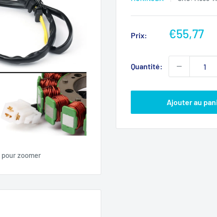
Prix
€55,77
Prix:
réduit
Quantité:
Ajouter au pan
s pour zoomer