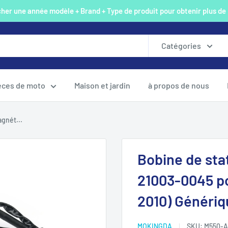
er une année modèle + Brand + Type de produit pour obtenir plus de
Catégories
èces de moto
Maison et jardin
à propos de nous
gnét...
Bobine de sta
21003-0045 p
2010) Génériq
MOKINGDA
SKU:
M550-A