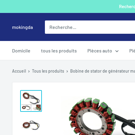
Passer
Recherch
au
contenu
mokingda
Domicile
tous les produits
Pièces auto
Pi
Accueil
Tous les produits
Bobine de stator de générateur ma