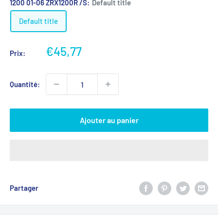
1200 01-06 ZRX1200R /S:
Default title
Default title
Prix
€45,77
Prix:
réduit
Quantité:
Ajouter au panier
Partager