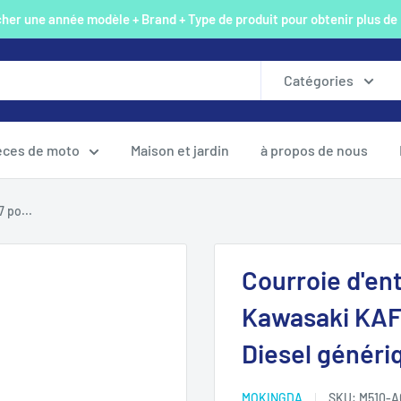
er une année modèle + Brand + Type de produit pour obtenir plus de
Catégories
èces de moto
Maison et jardin
à propos de nous
 po...
Courroie d'en
Kawasaki KAF
Diesel généri
MOKINGDA
SKU:
M510-A