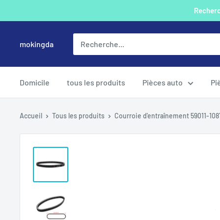
Passer
Recherch
au
contenu
mokingda
Domicile
tous les produits
Pièces auto
Pi
Accueil
Tous les produits
Courroie d'entraînement 59011-1087