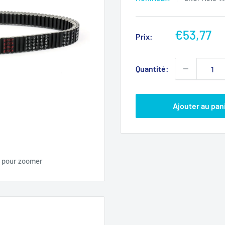
Prix
€53,77
Prix:
réduit
Quantité:
Ajouter au pan
s pour zoomer