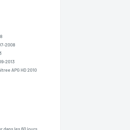
08
07-2008
3
09-2013
altree APG HD 2010
r dans les 60 jours