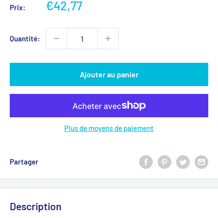
Prix
€42,77
Prix:
réduit
Quantité:
Ajouter au panier
Plus de moyens de paiement
Partager
Description