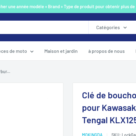
er une année modèle + Brand + Type de produit pour obtenir plus de
Catégories
èces de moto
Maison et jardin
à propos de nous
bur...
Clé de boucho
pour Kawasak
Tengal KLX12
MOKINGDA
SKU:
LockGa