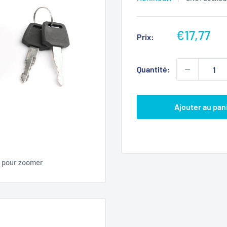
Prix
€17,77
Prix:
réduit
Quantité:
Ajouter au pan
s pour zoomer