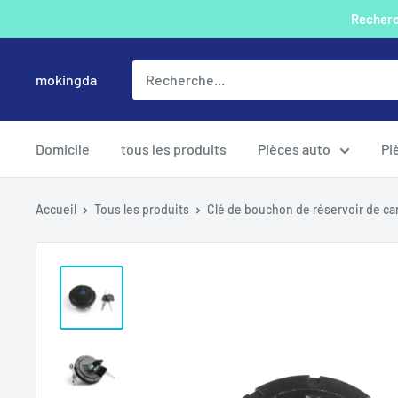
Passer
Recherch
au
contenu
mokingda
Domicile
tous les produits
Pièces auto
Pi
Accueil
Tous les produits
Clé de bouchon de réservoir de car