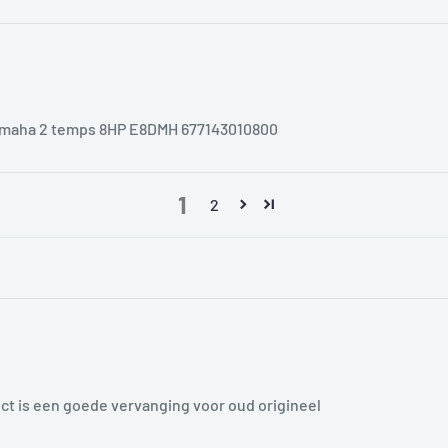
Yamaha 2 temps 8HP E8DMH 677143010800
1
2
ect is een goede vervanging voor oud origineel