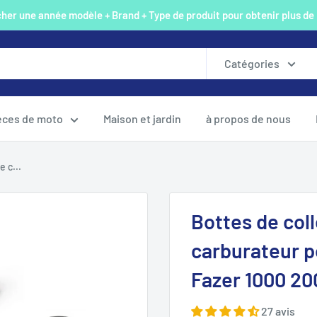
er une année modèle + Brand + Type de produit pour obtenir plus de
Catégories
èces de moto
Maison et jardin
à propos de nous
 c...
Bottes de col
carburateur 
Fazer 1000 20
27 avis