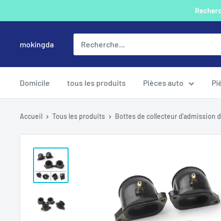
Passer
Recherch
au
contenu
mokingda
Domicile
tous les produits
Pièces auto
Pi
Accueil
Tous les produits
Bottes de collecteur d'admission de