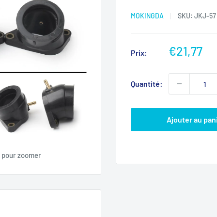
MOKINGDA
SKU:
JKJ-57
Prix
€21,77
Prix:
réduit
Quantité:
Ajouter au pan
s pour zoomer