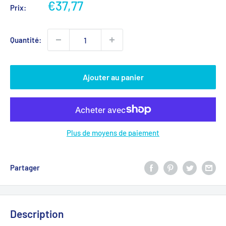
Prix
€37,77
Prix:
réduit
Quantité:
Ajouter au panier
Plus de moyens de paiement
Partager
Description