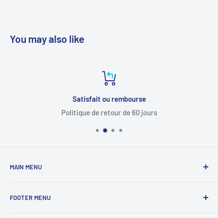
You may also like
Satisfait ou rembourse
Politique de retour de 60 jours
MAIN MENU
Domicile
FOOTER MENU
tous les produits
Pièces auto
Politique de confidentialité