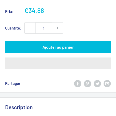
Prix
€34,88
Prix:
réduit
Quantité:
Ajouter au panier
Partager
Description