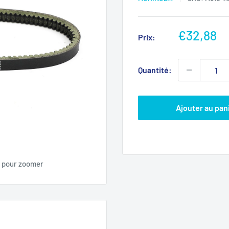
Prix
€32,88
Prix:
réduit
Quantité:
Ajouter au pan
s pour zoomer