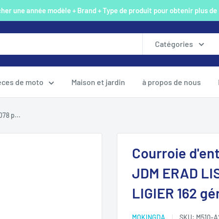
er une année modèle + Brand + Type de produit pour obtenir plus de
Catégories
èces de moto
Maison et jardin
à propos de nous
78 p...
Courroie d'en
JDM ERAD LIS
LIGIER 162 gé
MOKINGDA
SKU:
M510-A