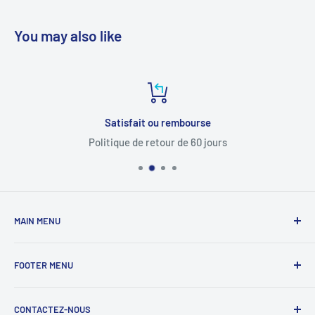
You may also like
Satisfait ou rembourse
Politique de retour de 60 jours
MAIN MENU
Domicile
FOOTER MENU
tous les produits
Pièces auto
Politique de confidentialité
CONTACTEZ-NOUS
Pièces de moto
Politique de retour et de remboursement