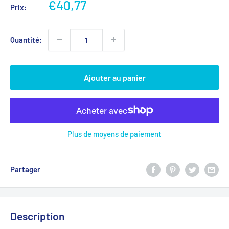
Prix
€40,77
Prix:
réduit
Quantité:
Ajouter au panier
Plus de moyens de paiement
Partager
Description