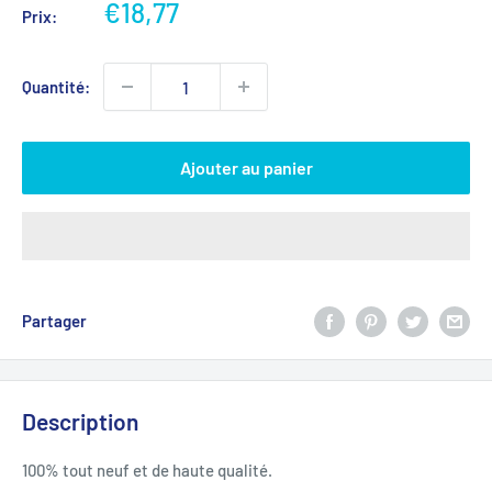
Prix
€18,77
Prix:
réduit
Quantité:
Ajouter au panier
Partager
Description
100% tout neuf et de haute qualité.